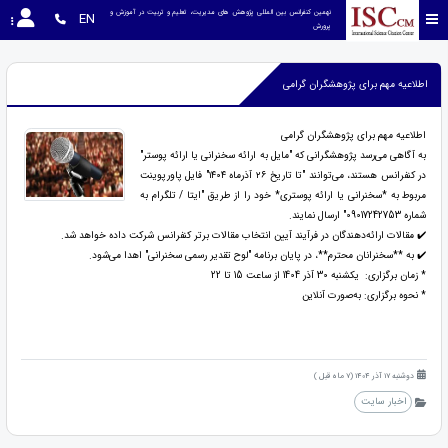
نهمین کنفرانس بین المللی پژوهش های مدیریت، تعلیم و تربیت در آموزش و 
EN
پرورش
اطلاعیه مهم برای پژوهشگران گرامی
اطلاعیه مهم برای پژوهشگران گرامی
به آگاهی می‌رسد پژوهشگرانی که "مایل به ارائه سخنرانی یا ارائه پوستر"
در کنفرانس هستند، می‌توانند "تا تاریخ ۲۶ آذرماه ۱۴۰۴" فایل پاورپوینت
مربوط به *سخنرانی یا ارائه پوستری* خود را از طریق "ایتا / تلگرام به
شماره 09017242753" ارسال نمایند.
✔️ مقالات ارائه‌دهندگان در فرآیند آیین انتخاب مقالات برتر کنفرانس شرکت داده خواهد شد.
✔️ به **سخنرانان محترم**، در پایان برنامه "لوح تقدیر رسمی سخنرانی" اهدا می‌شود.
* زمان برگزاری: یکشنبه 30 آذر 1404 از ساعت 15 تا 22
* نحوه برگزاری: به‌صورت آنلاین
دوشنبه 17 آذر 1404 (7 ماه قبل )
اخبار سایت