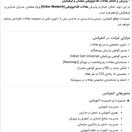
*
پذیرش و انتشار مقالات اقدام‌پژوهی معلمان و فرهنگیان
در این دوره، امکان ارسال و پذیرش
مقالات اقدام‌پژوهی (Action Research)
ویژه معلمان، مدیران مدارس و
فرهنگیان فراهم شده است.
تجربیات موفق آموزشی، تربیتی و مدیریتی در مدارس پس از داوری علمی در مجموعه مقالات کنفرانس منتشر
خواهد شد.
مزایای شرکت در کنفرانس
✓ داوری تخصصی و سریع مقالات
✓ صدور گواهی پذیرش زودهنگام
✓ صدور گواهی بین‌المللی Oxford Cert Universal
✓ نمایه‌سازی مقالات پذیرفته‌شده در نورمگز (Noormags)
✓ امکان نمایه در SID و صدور گواهی مشترک
✓ تخصیص کد یکتای COI به هر مقاله
✓ انتشار و نمایه‌سازی تمام‌متن مقالات در سیویلیکا
محورهای کنفرانس
▲ مدیریت و مدیریت آموزشی
مدیریت آموزشی
رهبری آموزشی و تحول در مدارس
مدیریت منابع انسانی در آموزش و پرورش
مدیریت دانش و یادگیری سازمانی
مدیریت کیفیت در نظام آموزشی