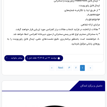
* ارسال فایل PowerPoint (پاورپوینت) سخنرانی
ارسال فایل پاورپوینت:
* از طریق ایتا یا تلگرام به شماره‌های:
09017242753
09054835293
مزایای ارائه شفاهی
* مقالات ارائه‌شده در فرآیند انتخاب مقالات برتر کنفرانس مورد ارزیابی قرار خواهند گرفت.
* به سخنرانان محترم، لوح تقدیر رسمی سخنرانی از سوی دبیرخانه کنفرانس اعطا خواهد شد.
⚠️ خواهشمند است به‌منظور برنامه‌ریزی دقیق نشست‌های علمی، ارسال فایل پاورپوینت را به
روزهای پایانی موکول نفرمایید.
دوشنبه 22 تیر 1405 (3 هفته قبل )
بیشتر بخوانید ... !
»
Next
3
2
1
«
حامیان و برگزار کنندگان