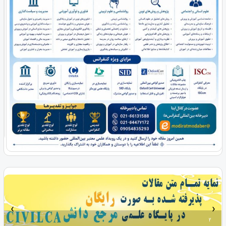
‹
›
2