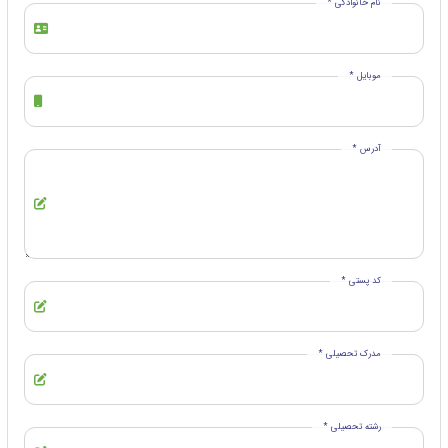
نام خانوادگی *
موبایل *
آدرس *
کد پستی *
مدرک تحصیلی *
رشته تحصیلی *