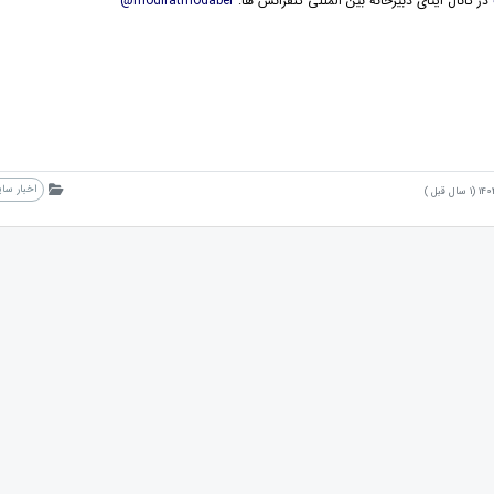
در کانال ایتای دبیرخانه بین المللی کنفرانس ها:
modiratmodaber@
اخبار سا