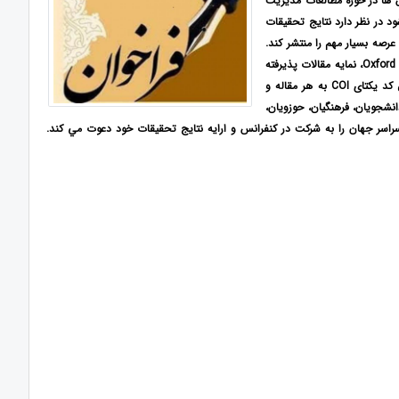
 ها در حوزه مطالعات مديريت
د در نظر دارد نتایج تحقیقات
رصه بسيار مهم را منتشر كند.
همچنین امکان داوری سریع و صدور گواهی زودهنگام، امکان صدور گواهی نامه بین المللی Oxford Cert Universal، نمایه مقالات پذیرفته
شده در پایگاه مجلات تخصصی نور(نورمگز)،امکان نمایه در SID و صدور گواهی مشترک با SID و اختصاص کد یکتای COI به هر مقاله و
انشجويان، فرهنگیان، حوزویان،
اسر جهان را به شركت در كنفرانس و ارايه نتايج تحقيقات خود دعوت مي كند.