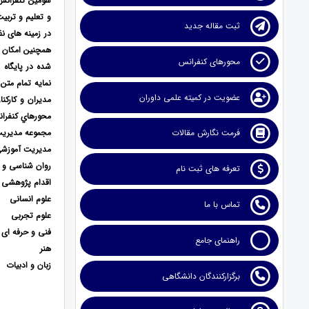
سومین کنفرانس
و تعلیم و تربی
ثبت مقاله جدید
در زمینه های ن
محورهای کنفرانس
نمایه تمام متن
عضویت در کمیته علمی داوران
مدیران و کارکن
محورهاي كنفران
مجموعه مدیری
فرمت نگارش مقالات
مدیریت آموزش
روان شناسی و ع
تعرفه های ثبت نام
اقدام پژوهشی
علوم انسانی
تماس با ما
علوم تجربی
فنی و حرفه ای
راهنمای جامع
هنر
زبان و ادبیات
برگزارکنندگان دانشگاهی